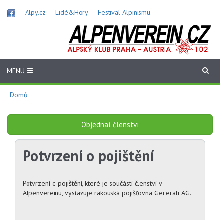
Přejít
Alpy.cz
Lidé&Hory
Festival Alpinismu
k
hlavnímu
obsahu
MENU
Domů
Objednat členství
Potvrzení o pojištění
Potvrzení o pojištění, které je součástí členství v
Alpenvereinu, vystavuje rakouská pojišťovna Generali AG.