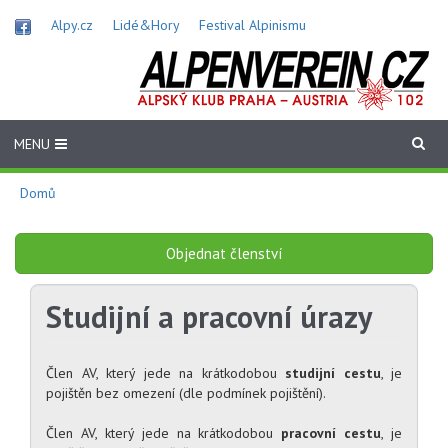
Přejít
Alpy.cz
Lidé&Hory
Festival Alpinismu
k
hlavnímu
obsahu
MENU
Domů
Objednat členství
Studijní a pracovní úrazy
Člen AV, který jede na krátkodobou
studijní cestu
, je
pojištěn bez omezení (dle podmínek pojištění).
Člen AV, který jede na krátkodobou
pracovní cestu
, je