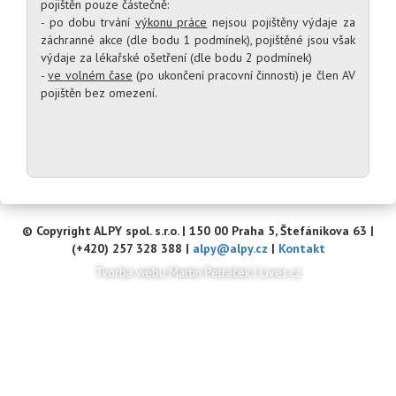
pojištěn pouze částečně:
- po dobu trvání
výkonu práce
nejsou pojištěny výdaje za
záchranné akce (dle bodu 1 podmínek), pojištěné jsou však
výdaje za lékařské ošetření (dle bodu 2 podmínek)
-
ve volném čase
(po ukončení pracovní činnosti) je člen AV
pojištěn bez omezení.
© Copyright ALPY spol. s.r.o. | 150 00 Praha 5, Štefánikova 63 |
(+420) 257 328 388 |
alpy@alpy.cz
|
Kontakt
Tvorba webu Martin Petráček
|
Lives.cz