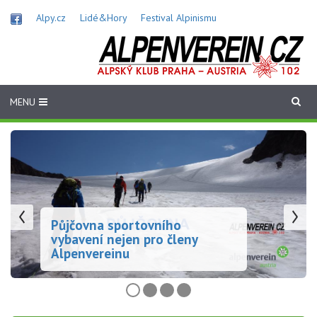
Přejít
Alpy.cz
Lidé&Hory
Festival Alpinismu
k
hlavnímu
obsahu
MENU
Půjčovna sportovního vybavení
nejen pro členy Alpenvereinu