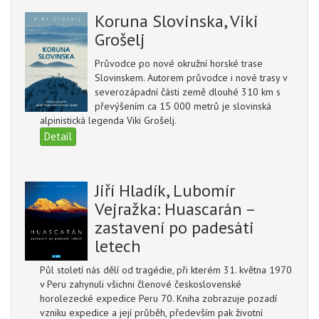
Koruna Slovinska, Viki
Grošelj
Průvodce po nové okružní horské trase
Slovinskem. Autorem průvodce i nové trasy v
severozápadní části země dlouhé 310 km s
převýšením ca 15 000 metrů je slovinská
alpinistická legenda Viki Grošelj.
Detail
Jiří Hladík, Lubomír
Vejražka: Huascarán –
zastavení po padesáti
letech
Půl století nás dělí od tragédie, při kterém 31. května 1970
v Peru zahynuli všichni členové československé
horolezecké expedice Peru 70. Kniha zobrazuje pozadí
vzniku expedice a její průběh, především pak životní