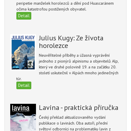
peripetie manželek horolezců a dění pod Huascaránem
očima katastrofou postižených obyvatel.
Detail
Julius Kugy: Ze života
horolezce
Neuvěřitelné příběhy a úžasná vyprávění
jednoho z pionýrů alpinismu a objevitelů Alp,
který ve druhé polovině 19. a na začátku 20.
století uskutečnil v Alpách mnoho jedinečných
túr.
Detail
Lavina - praktická příručka
Český překlad aktualizovaného vydání
publikace o lavinách. Oba autoři, přední
světoví odborníci na problematiku lavin z