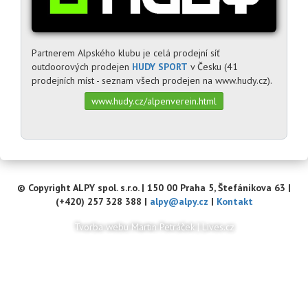
Partnerem Alpského klubu je celá prodejní síť
outdoorových prodejen
HUDY SPORT
v Česku (41
prodejních míst - seznam všech prodejen na www.hudy.cz).
www.hudy.cz/alpenverein.html
© Copyright ALPY spol. s.r.o. | 150 00 Praha 5, Štefánikova 63 |
(+420) 257 328 388 |
alpy@alpy.cz
|
Kontakt
Tvorba webu Martin Petráček
|
Lives.cz