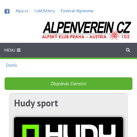
Přejít
k
Alpy.cz
Lidé&Hory
Festival Alpinismu
hlavnímu
obsahu
MENU
Domů
Objednat členství
Hudy sport