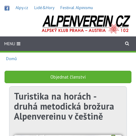
Přejít
Alpy.cz
Lidé&Hory
Festival Alpinismu
k
hlavnímu
obsahu
MENU
Domů
Objednat členství
Turistika na horách -
druhá metodická brožura
Alpenvereinu v češtině