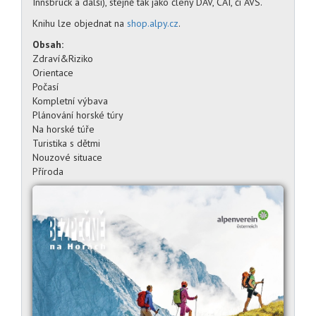
Innsbruck a další), stejně tak jako členy DAV, CAI, či AVS.
Knihu lze objednat na
shop.alpy.cz
.
Obsah:
Zdraví&Riziko
Orientace
Počasí
Kompletní výbava
Plánování horské túry
Na horské túře
Turistika s dětmi
Nouzové situace
Příroda