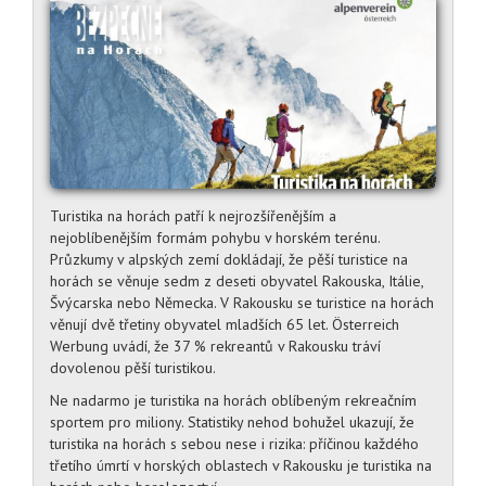
Turistika na horách patří k nejrozšířenějším a
nejoblíbenějším formám pohybu v horském terénu.
Průzkumy v alpských zemí dokládají, že pěší turistice na
horách se věnuje sedm z deseti obyvatel Rakouska, Itálie,
Švýcarska nebo Německa. V Rakousku se turistice na horách
věnují dvě třetiny obyvatel mladších 65 let. Österreich
Werbung uvádí, že 37 % rekreantů v Rakousku tráví
dovolenou pěší turistikou.
Ne nadarmo je turistika na horách oblíbeným rekreačním
sportem pro miliony. Statistiky nehod bohužel ukazují, že
turistika na horách s sebou nese i rizika: příčinou každého
třetího úmrtí v horských oblastech v Rakousku je turistika na