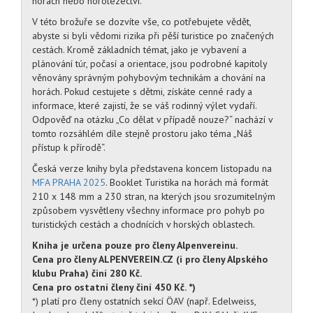
horách nebo horolezectví.
V této brožuře se dozvíte vše, co potřebujete vědět,
abyste si byli vědomi rizika při pěší turistice po značených
cestách. Kromě základních témat, jako je vybavení a
plánování túr, počasí a orientace, jsou podrobné kapitoly
věnovány správným pohybovým technikám a chování na
horách. Pokud cestujete s dětmi, získáte cenné rady a
informace, které zajistí, že se váš rodinný výlet vydaří.
Odpověď na otázku „Co dělat v případě nouze?“ nachází v
tomto rozsáhlém díle stejně prostoru jako téma „Náš
přístup k přírodě“.
Česká verze knihy byla představena koncem listopadu na
MFA PRAHA 2025
. Booklet Turistika na horách má formát
210 x 148 mm a 230 stran, na kterých jsou srozumitelným
způsobem vysvětleny všechny informace pro pohyb po
turistických cestách a chodnících v horských oblastech.
Kniha je určena pouze pro členy Alpenvereinu.
Cena pro členy ALPENVEREIN.CZ (i pro členy Alpského
klubu Praha) činí 280 Kč.
Cena pro ostatní členy činí 450 Kč. *)
*) platí pro členy ostatních sekcí ÖAV (např. Edelweiss,