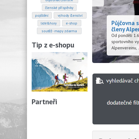
členské příspěvky
pojištění
výhody členství
ro
lidé&hory
e-shop
soutěž - mapy zdarma
Tip z e-shopu
Partneři