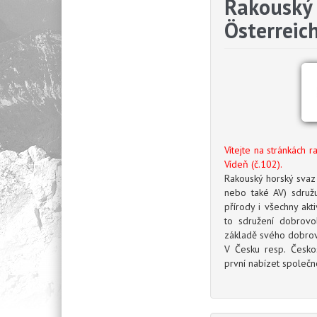
Rakouský 
Österreic
Vítejte na stránkách 
Vídeň (č.102).
Rakouský horský svaz 
nebo také AV) sdruž
přírody i všechny akt
to sdružení dobrovo
základě svého dobrov
V Česku resp. Českos
první nabízet společn