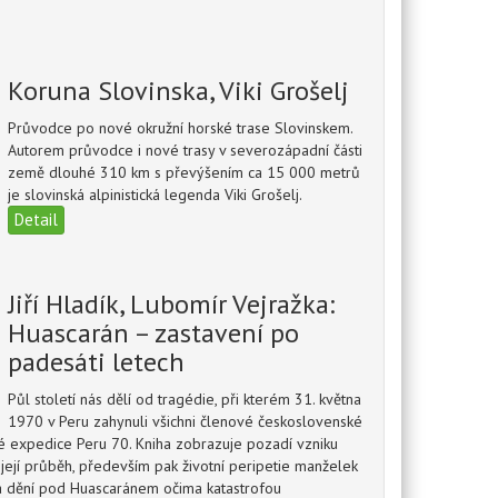
Koruna Slovinska, Viki Grošelj
Průvodce po nové okružní horské trase Slovinskem.
Autorem průvodce i nové trasy v severozápadní části
země dlouhé 310 km s převýšením ca 15 000 metrů
je slovinská alpinistická legenda Viki Grošelj.
Detail
Jiří Hladík, Lubomír Vejražka:
Huascarán – zastavení po
padesáti letech
Půl století nás dělí od tragédie, při kterém 31. května
1970 v Peru zahynuli všichni členové československé
 expedice Peru 70. Kniha zobrazuje pozadí vzniku
její průběh, především pak životní peripetie manželek
a dění pod Huascaránem očima katastrofou