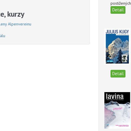
postižených
Detail
e, kurzy
členy Alpenvereinu
álu
Detail