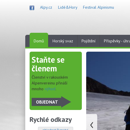
Přejít
Alpy.cz
Lidé&Hory
Festival Alpinismu
k
hlavnímu
obsahu
Domů
Horský svaz
Pojištění
Příspěvky - úhr
Staňte se
členem
Členství v rakouském
Alpenvereinu přináší
mnoho
výhod
.
OBJEDNAT
Rychlé odkazy
objednat členství