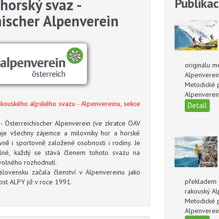
horský svaz -
Publikac
hischer Alpenverein
originálu m
Alpenverei
Metodické p
Alpenverein
rakouského alpského svazu - Alpenvereinu, sekce
Detail
- Österreichischer Alpenverein (ve zkratce ÖAV
uje všechny zájemce a milovníky hor a horské
ivně i sportovně založené osobnosti i rodiny. Je
lné, každý se stává členem tohoto svazu na
olného rozhodnutí.
lovensku začala členství v Alpenvereinu jako
překladem o
ost ALPY již v roce 1991.
rakouský A
Metodické p
Alpenverein