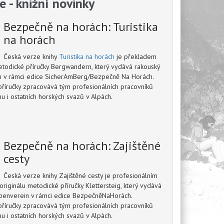
e - knižní novinky
Bezpečně na horách: Turistika
na horách
Česká verze knihy
Turistika na horách
je překladem
etodické příručky Bergwandern, který vydává rakouský
n v rámci edice SicherAmBerg/Bezpečně Na Horách.
říručky zpracovává tým profesionálních pracovníků
u i ostatních horských svazů v Alpách.
Bezpečně na horách: Zajištěné
cesty
Česká verze knihy Zajištěné cesty je profesionálním
riginálu metodické příručky Klettersteig, který vydává
lpenverein v rámci edice BezpečněNaHorách.
říručky zpracovává tým profesionálních pracovníků
u i ostatních horských svazů v Alpách.