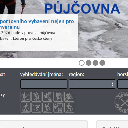
ZDARMA UBYTOVÁNÍ NA 18 HORS
CHATÁCH V ALPÁCH
Každý člen ALPENVEREIN.CZ má možnost získa
ubytovací kupon (GUTSCHEIN) na letní sezonu
(platnost od 1.6.…...