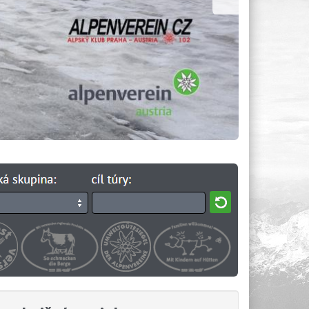
KÝCH
t zdarma
 2026