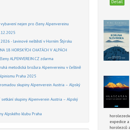
Detail
 vybavení nejen pro členy Alpenvereinu
31.12.2025
 2026 - lavinové neštěstí v Horním Štýrsku
NA 18 HORSKÝCH CHATÁCH V ALPÁCH
o členy ALPENVEREIN.CZ zdarma
 druhá metodická brožura Alpenvereinu v češtině
 alpinismu Praha 2025
hromadou skupiny Alpenverein Austria – Alpský
setkání skupiny Alpenverein Austria – Alpský
y Alpského klubu Praha
horolezecké
expedice a 
horolezců 