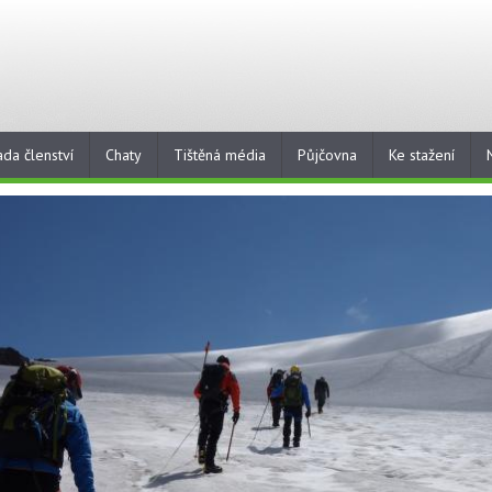
ada členství
Chaty
Tištěná média
Půjčovna
Ke stažení